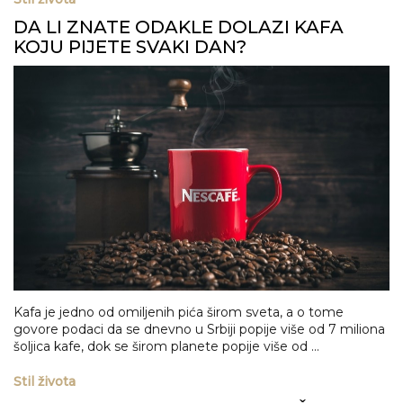
DA LI ZNATE ODAKLE DOLAZI KAFA
KOJU PIJETE SVAKI DAN?
Kafa je jedno od omiljenih pića širom sveta, a o tome
govore podaci da se dnevno u Srbiji popije više od 7 miliona
šoljica kafe, dok se širom planete popije više od ...
Stil života