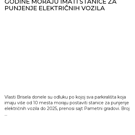
GODINE MORAJU IMATI STANICE ZA
PUNJENJE ELEKTRIČNIH VOZILA
Vlasti Brisela donele su odluku po kojoj sva parkirališta koja
imaju više od 10 mesta moraju postaviti stanice za punjenje
električnih vozila do 2025, prenosi sajt Pametni gradovi. Broj
...