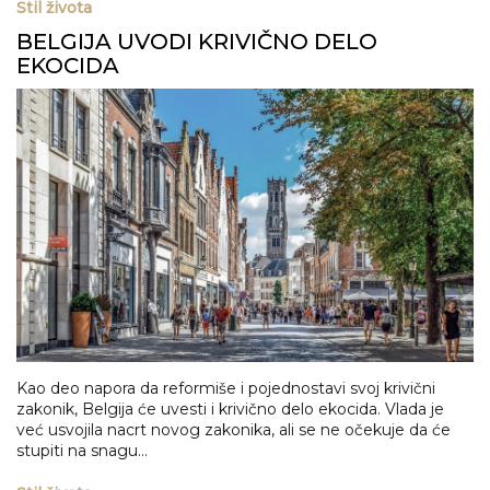
Stil života
BELGIJA UVODI KRIVIČNO DELO
EKOCIDA
Kao deo napora da reformiše i pojednostavi svoj krivični
zakonik, Belgija će uvesti i krivično delo ekocida. Vlada je
već usvojila nacrt novog zakonika, ali se ne očekuje da će
stupiti na snagu...