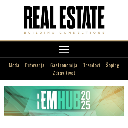
Toggle
navigation
Moda
Putovanja
Gastronomija
Trendovi
Šoping
Zdrav život