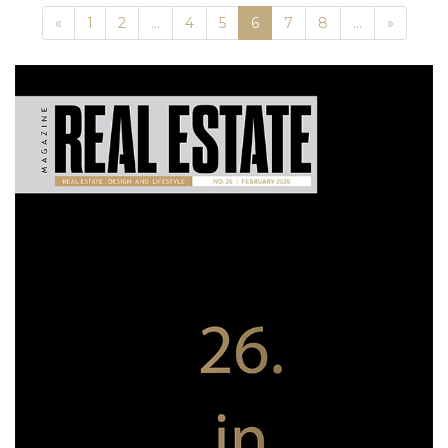
Previous
Next
«
1
2
...
4
5
6
7
8
...
»