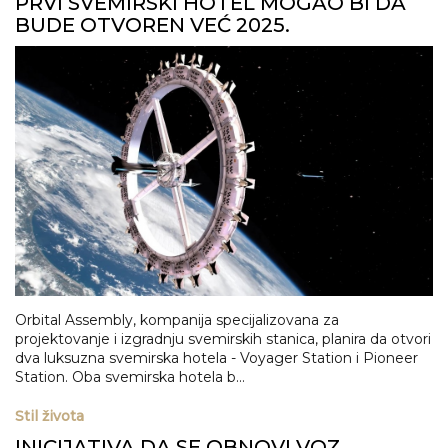
PRVI SVEMIRSKI HOTEL MOGAO BI DA
BUDE OTVOREN VEĆ 2025.
Orbital Assembly, kompanija specijalizovana za
projektovanje i izgradnju svemirskih stanica, planira da otvori
dva luksuzna svemirska hotela - Voyager Station i Pioneer
Station. Oba svemirska hotela b...
Stil života
INICIJATIVA DA SE OBNOVI VOZ