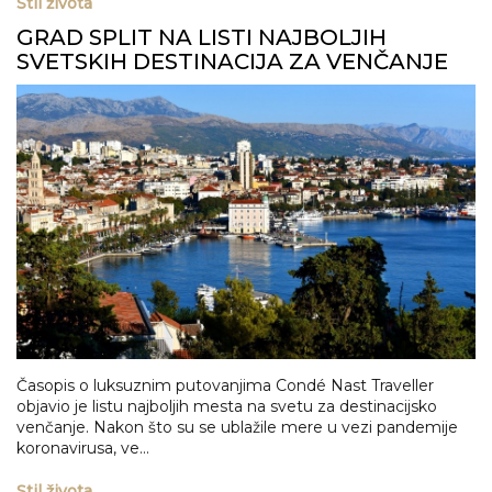
Stil života
GRAD SPLIT NA LISTI NAJBOLJIH
SVETSKIH DESTINACIJA ZA VENČANJE
Časopis o luksuznim putovanjima Condé Nast Traveller
objavio je listu najboljih mesta na svetu za destinacijsko
venčanje. Nakon što su se ublažile mere u vezi pandemije
koronavirusa, ve...
Stil života