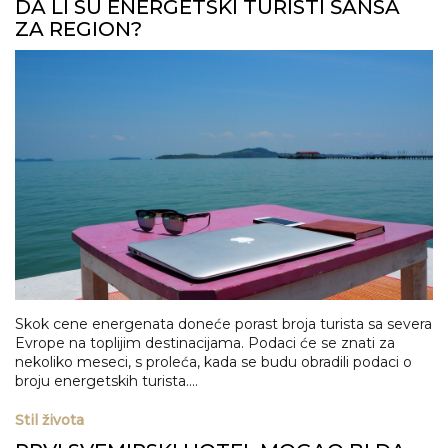
DA LI SU ENERGETSKI TURISTI ŠANSA
ZA REGION?
Skok cene energenata doneće porast broja turista sa severa
Evrope na toplijim destinacijama. Podaci će se znati za
nekoliko meseci, s proleća, kada se budu obradili podaci o
broju energetskih turista....
Stil života